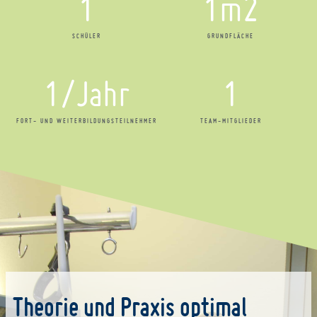
1
1
m2
SCHÜLER
GRUNDFLÄCHE
1
/Jahr
1
FORT- UND WEITERBILDUNGSTEILNEHMER
TEAM-MITGLIEDER
Theorie und Praxis optimal