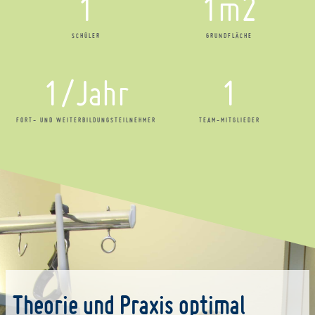
1
1
m2
SCHÜLER
GRUNDFLÄCHE
1
/Jahr
1
FORT- UND WEITERBILDUNGSTEILNEHMER
TEAM-MITGLIEDER
Theorie und Praxis optimal