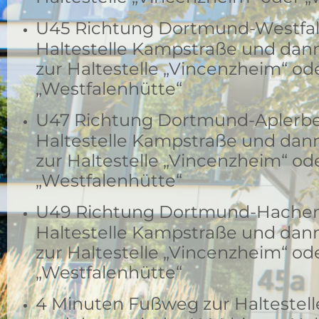
U45 Richtung Dortmund-Westfal
Haltestelle Kampstraße und dann
zur Haltestelle „Vincenzheim“ od
„Westfalenhütte“
U47 Richtung Dortmund-Aplerbe
Haltestelle Kampstraße und dann
zur Haltestelle „Vincenzheim“ od
„Westfalenhütte“
U49 Richtung Dortmund-Hachen
Haltestelle Kampstraße und dann
zur Haltestelle „Vincenzheim“ od
„Westfalenhütte“
4 Minuten Fußweg zur Haltestel