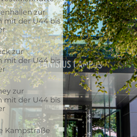
enhallen zur
 mit der U44 bis
er
ck zur
 mit der U44 bis
er
ey zur
 mit der U44 bis
er
le Kampstraße