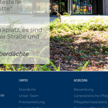
testelle
tte“
kplatz, es sind
er Straße und
überdachte
CAMPUS
AUSBILDUNG
Standorte
Bewerbung
.de
Unser Team
Generalistische Pfle
Praxisanleitung
Pflegefachassistenz