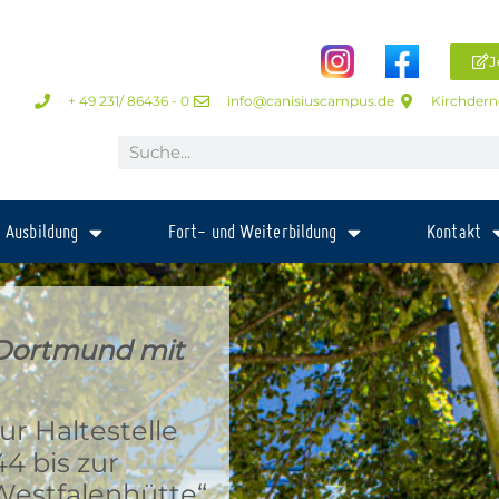
J
+ 49 231/ 86436 - 0
info@canisiuscampus.de
Kirchdern
Ausbildung
Fort- und Weiterbildung
Kontakt
Dortmund mit
r Haltestelle
4 bis zur
Westfalenhütte“