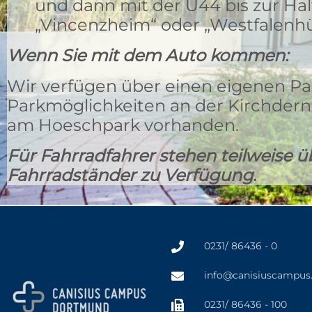
und dann mit der U44 bis zur Hal
„Vincenzheim“ oder „Westfalenhü
Wenn Sie mit dem Auto kommen:
Wir verfügen über einen eigenen Par
Parkmöglichkeiten an der Kirchdern
am Hoeschpark vorhanden.
Für Fahrradfahrer stehen teilweise 
Fahrradständer zu Verfügung.
0231/ 86436 - 0
info@canisiuscampus
0231/ 86436 - 100